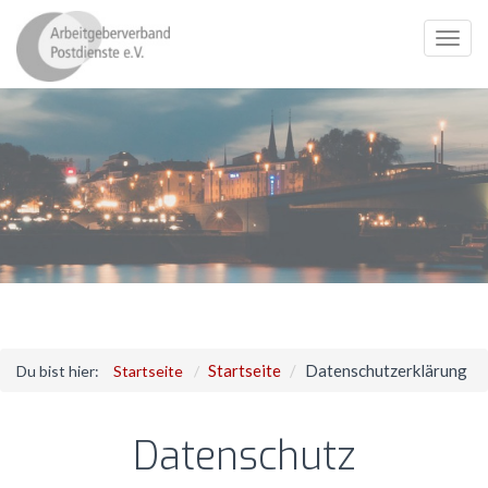
Toggl
navig
Startseite
Datenschutzerklärung
Du bist hier:
Startseite
Datenschutz